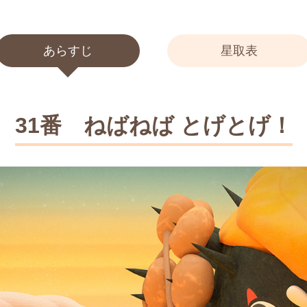
あらすじ
星取表
31番 ねばねば とげとげ！