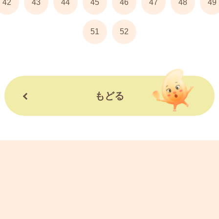
42
43
44
45
46
47
48
49
51
52
もどる